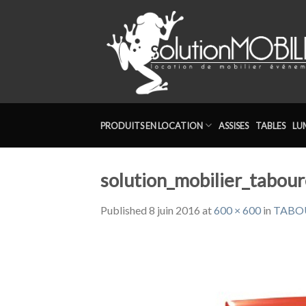
Skip
to
content
PRODUITS EN LOCATION
ASSISES
TABLES
LU
solution_mobilier_tabou
Published
8 juin 2016
at
600 × 600
in
TABOU