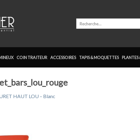
Recherche
pour :
MINEUX
COIN TRAITEUR
ACCESSOIRES
TAPIS & MOQUETTES
PLANTES 
ret_bars_lou_rouge
RET HAUT LOU – Blanc