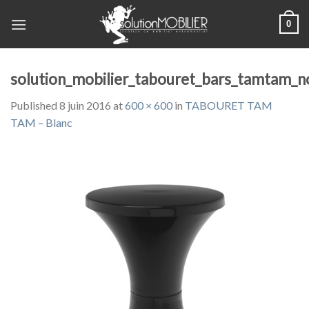
Skip
0
to
content
solution_mobilier_tabouret_bars_tamtam_n
Published
8 juin 2016
at
600 × 600
in
TABOURET TAM
TAM – Blanc