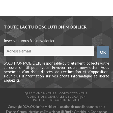
TOUTE L’ACTU DE SOLUTION MOBILIER
Inscrivez-vous à la newsletter
SOLUTION MOBILIER, responsable du traitement, collecte votre
adresse e-mail pour vous Envoyer notre newsletter. Vous
bénéficiez d’un droit d’accès, de rectification et d’opposition.
Pour plus d’information sur vos droits informatique et liberté
cliquez ici
.
QUI SOMMES-NOUS ?
CONTACTEZ-NOUS
CONDITIONS GÉNÉRALES DE LOCATION
POLITIQUE DE CONFIDENTIALITÉ
Copyright 2026 © Solution Mobilier - Location de mobilier dans toute la
France. Communication et Site web par
JB Studio Graphique
. Codage par