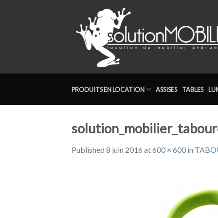
Skip
to
content
PRODUITS EN LOCATION
ASSISES
TABLES
LU
solution_mobilier_tabour
Published
8 juin 2016
at
600 × 600
in
TABOU