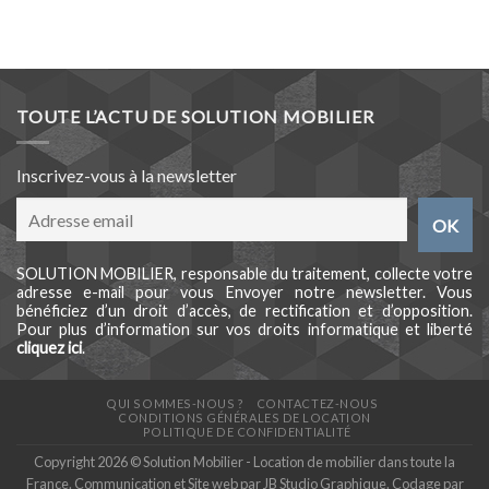
TOUTE L’ACTU DE SOLUTION MOBILIER
Inscrivez-vous à la newsletter
SOLUTION MOBILIER, responsable du traitement, collecte votre
adresse e-mail pour vous Envoyer notre newsletter. Vous
bénéficiez d’un droit d’accès, de rectification et d’opposition.
Pour plus d’information sur vos droits informatique et liberté
cliquez ici
.
QUI SOMMES-NOUS ?
CONTACTEZ-NOUS
CONDITIONS GÉNÉRALES DE LOCATION
POLITIQUE DE CONFIDENTIALITÉ
Copyright 2026 © Solution Mobilier - Location de mobilier dans toute la
France. Communication et Site web par
JB Studio Graphique
. Codage par