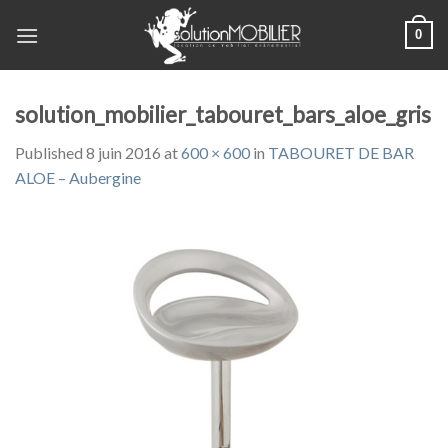
Skip
0
to
content
solution_mobilier_tabouret_bars_aloe_gris
Published
8 juin 2016
at
600 × 600
in
TABOURET DE BAR
ALOE – Aubergine