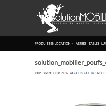
Skip
to
content
PRODUITS EN LOCATION
ASSISES
TABLES
LU
solution_mobilier_poufs
Published
8 juin 2016
at
600 × 600
in
FAUTE