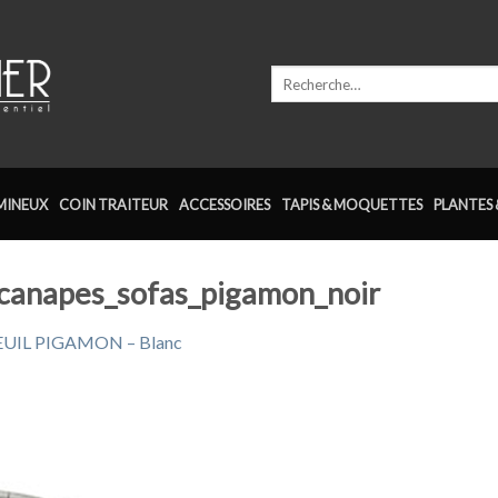
Recherche
pour :
MINEUX
COIN TRAITEUR
ACCESSOIRES
TAPIS & MOQUETTES
PLANTES 
_canapes_sofas_pigamon_noir
UIL PIGAMON – Blanc