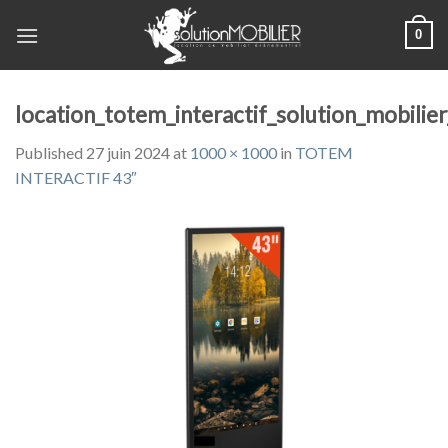
Skip
0
to
content
location_totem_interactif_solution_mobilie
Published
27 juin 2024
at
1000 × 1000
in
TOTEM
INTERACTIF 43″