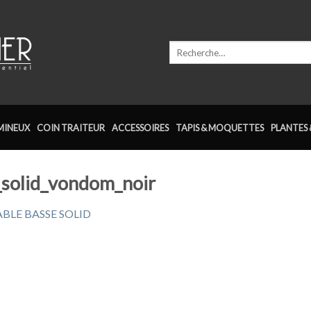
Recherche
pour :
MINEUX
COIN TRAITEUR
ACCESSOIRES
TAPIS & MOQUETTES
PLANTES 
_solid_vondom_noir
ABLE BASSE SOLID