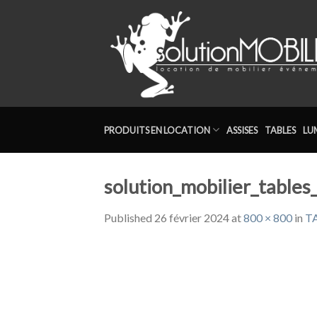
Skip
to
content
PRODUITS EN LOCATION
ASSISES
TABLES
LU
solution_mobilier_tables
Published
26 février 2024
at
800 × 800
in
T