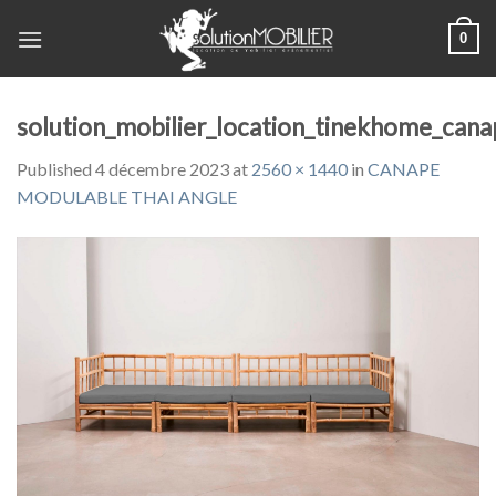
Skip
0
to
content
solution_mobilier_location_tinekhome_can
Published
4 décembre 2023
at
2560 × 1440
in
CANAPE
MODULABLE THAI ANGLE