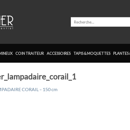
Recherche
pour :
MINEUX
COIN TRAITEUR
ACCESSOIRES
TAPIS & MOQUETTES
PLANTES 
er_lampadaire_corail_1
PADAIRE CORAIL – 150 cm