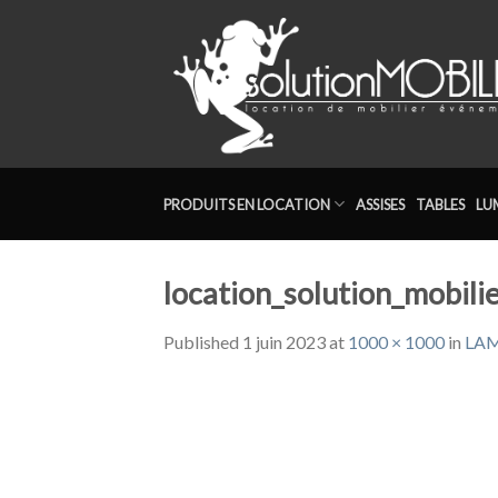
Skip
to
content
PRODUITS EN LOCATION
ASSISES
TABLES
LU
location_solution_mobili
Published
1 juin 2023
at
1000 × 1000
in
LAM