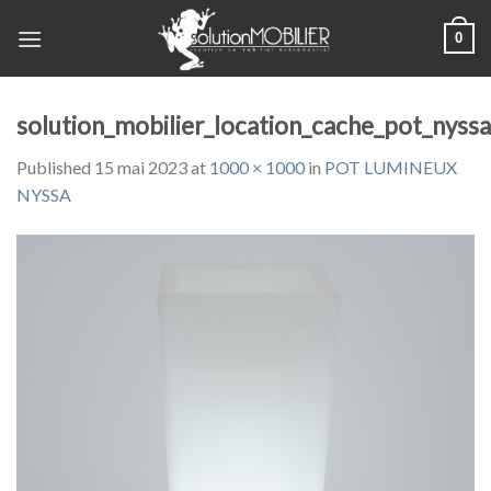
Skip
0
to
content
solution_mobilier_location_cache_pot_nyss
Published
15 mai 2023
at
1000 × 1000
in
POT LUMINEUX
NYSSA