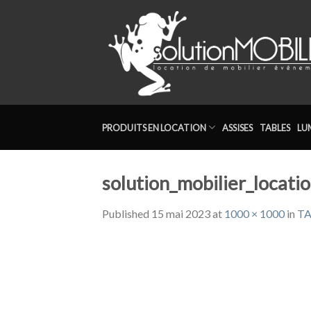
Skip
to
content
PRODUITS EN LOCATION
ASSISES
TABLES
LU
solution_mobilier_locatio
Published
15 mai 2023
at
1000 × 1000
in
TA