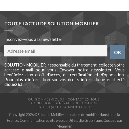
TOUTE L’ACTU DE SOLUTION MOBILIER
Inscrivez-vous à la newsletter
SOLUTION MOBILIER, responsable du traitement, collecte votre
adresse e-mail pour vous Envoyer notre newsletter. Vous
bénéficiez d’un droit d’accès, de rectification et d’opposition.
Pour plus d’information sur vos droits informatique et liberté
cliquez ici
.
QUI SOMMES-NOUS ?
CONTACTEZ-NOUS
CONDITIONS GÉNÉRALES DE LOCATION
POLITIQUE DE CONFIDENTIALITÉ
Copyright 2026 © Solution Mobilier - Location de mobilier dans toute la
France. Communication et Site web par
JB Studio Graphique
. Codage par
Meander
.