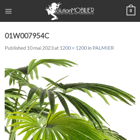
Skip
0
to
content
01W007954C
Published
10 mai 2023
at
1200 × 1200
in
PALMIER