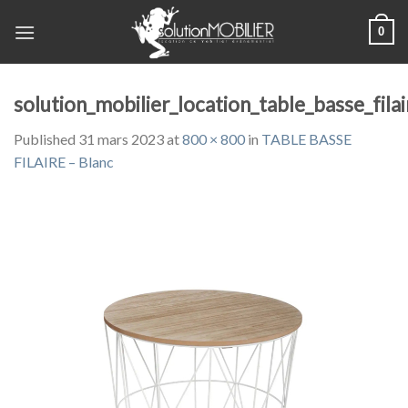
Skip
0
to
content
solution_mobilier_location_table_basse_fil
Published
31 mars 2023
at
800 × 800
in
TABLE BASSE
FILAIRE – Blanc