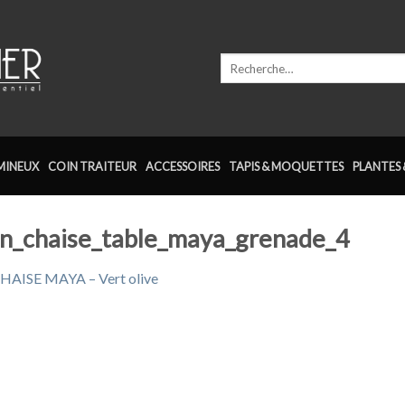
Recherche
pour :
MINEUX
COIN TRAITEUR
ACCESSOIRES
TAPIS & MOQUETTES
PLANTES 
ion_chaise_table_maya_grenade_4
HAISE MAYA – Vert olive