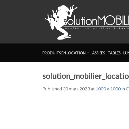
Skip
to
content
PRODUITS EN LOCATION
ASSISES
TABLES
LU
solution_mobilier_locat
Published
30 mars 2023
at
1000 × 1000
in
C