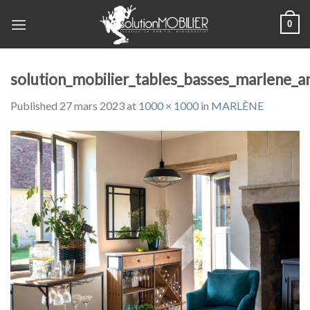
Skip
0
to
content
solution_mobilier_tables_basses_marlene_
Published
27 mars 2023
at
1000 × 1000
in
MARLÈNE