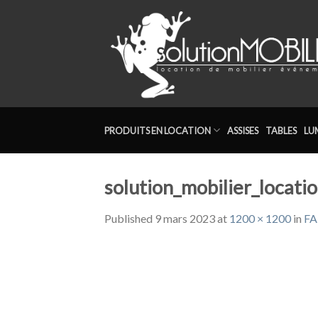
Skip
to
content
PRODUITS EN LOCATION
ASSISES
TABLES
LU
solution_mobilier_locati
Published
9 mars 2023
at
1200 × 1200
in
FA