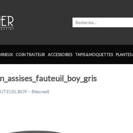
Recherche
pour :
MINEUX
COIN TRAITEUR
ACCESSOIRES
TAPIS & MOQUETTES
PLANTES 
on_assises_fauteuil_boy_gris
UTEUIL BOY – Bleu nuit