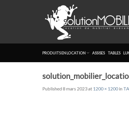
Skip
to
content
PRODUITS EN LOCATION
ASSISES
TABLES
LU
solution_mobilier_locat
Published
8 mars 2023
at
1200 × 1200
in
TA