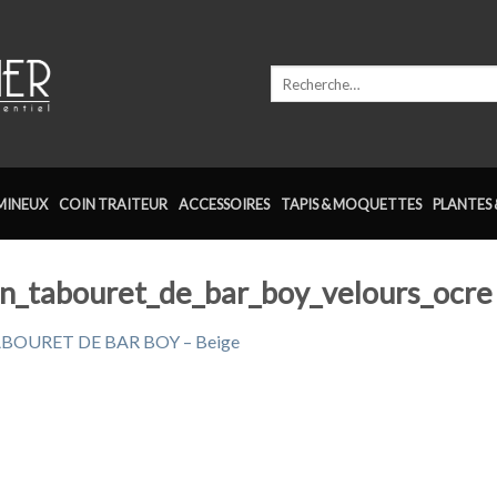
Recherche
pour :
MINEUX
COIN TRAITEUR
ACCESSOIRES
TAPIS & MOQUETTES
PLANTES 
ion_tabouret_de_bar_boy_velours_ocre
BOURET DE BAR BOY – Beige