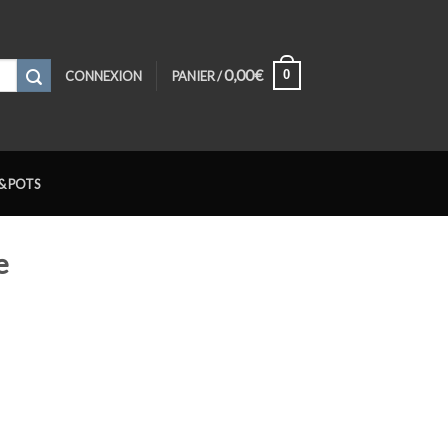
0,00
€
0
CONNEXION
PANIER /
& POTS
e