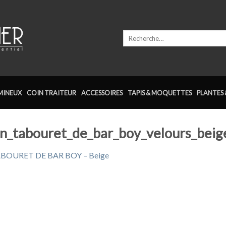
Recherche
pour :
MINEUX
COIN TRAITEUR
ACCESSOIRES
TAPIS & MOQUETTES
PLANTES 
ion_tabouret_de_bar_boy_velours_beig
BOURET DE BAR BOY – Beige