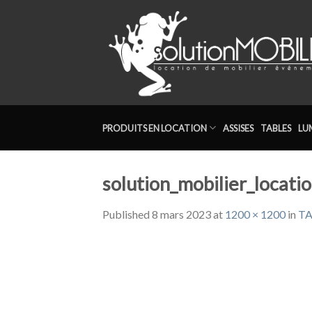
Skip
to
content
PRODUITS EN LOCATION
ASSISES
TABLES
LU
solution_mobilier_locat
Published
8 mars 2023
at
1200 × 1200
in
TA