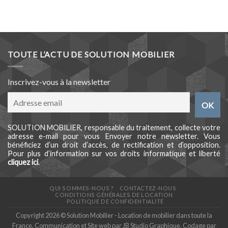
TOUTE L’ACTU DE SOLUTION MOBILIER
Inscrivez-vous à la newsletter
SOLUTION MOBILIER, responsable du traitement, collecte votre
adresse e-mail pour vous Envoyer notre newsletter. Vous
bénéficiez d’un droit d’accès, de rectification et d’opposition.
Pour plus d’information sur vos droits informatique et liberté
cliquez ici
.
QUI SOMMES-NOUS ?
CONTACTEZ-NOUS
CONDITIONS GÉNÉRALES DE LOCATION
POLITIQUE DE CONFIDENTIALITÉ
Copyright 2026 © Solution Mobilier - Location de mobilier dans toute la
France. Communication et Site web par
JB Studio Graphique
. Codage par