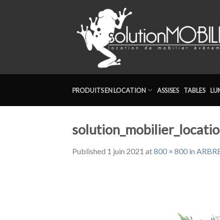
Skip
to
content
PRODUITS EN LOCATION
ASSISES
TABLES
LU
solution_mobilier_locatio
Published
1 juin 2021
at
800 × 800
in
ARBRE