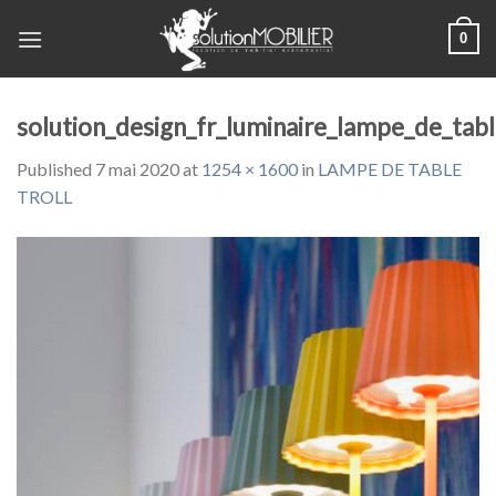
Skip
0
to
content
solution_design_fr_luminaire_lampe_de_tab
Published
7 mai 2020
at
1254 × 1600
in
LAMPE DE TABLE
TROLL