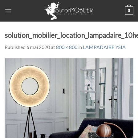
Skip
0
to
content
solution_mobilier_location_lampadaire_10
Published
6 mai 2020
at
800 × 800
in
LAMPADAIRE YSIA