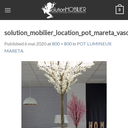
Skip
0
to
content
solution_mobilier_location_pot_mareta_va
Published
6 mai 2020
at
800 × 800
in
POT LUMINEUX
MARETA