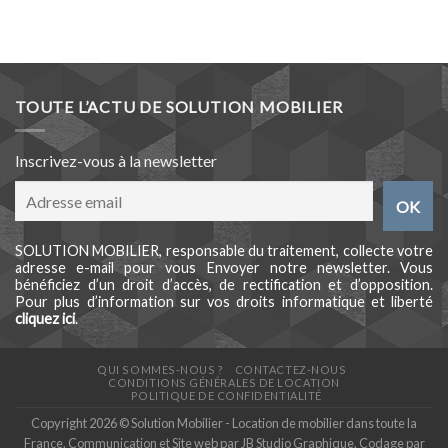
TOUTE L’ACTU DE SOLUTION MOBILIER
Inscrivez-vous à la newsletter
SOLUTION MOBILIER, responsable du traitement, collecte votre
adresse e-mail pour vous Envoyer notre newsletter. Vous
bénéficiez d’un droit d’accès, de rectification et d’opposition.
Pour plus d’information sur vos droits informatique et liberté
cliquez ici
.
QUI SOMMES-NOUS ?
CONTACTEZ-NOUS
CONDITIONS GÉNÉRALES DE LOCATION
POLITIQUE DE CONFIDENTIALITÉ
Copyright 2026 © Solution Mobilier - Location de mobilier dans toute la
France. Communication et Site web par
JB Studio Graphique
. Codage par