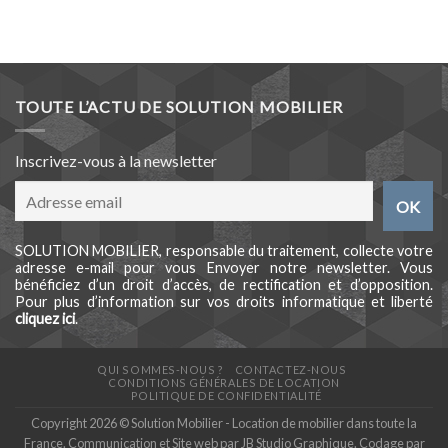
TOUTE L’ACTU DE SOLUTION MOBILIER
Inscrivez-vous à la newsletter
SOLUTION MOBILIER, responsable du traitement, collecte votre
adresse e-mail pour vous Envoyer notre newsletter. Vous
bénéficiez d’un droit d’accès, de rectification et d’opposition.
Pour plus d’information sur vos droits informatique et liberté
cliquez ici
.
QUI SOMMES-NOUS ?
CONTACTEZ-NOUS
CONDITIONS GÉNÉRALES DE LOCATION
POLITIQUE DE CONFIDENTIALITÉ
Copyright 2026 © Solution Mobilier - Location de mobilier dans toute la
France. Communication et Site web par
JB Studio Graphique
. Codage par