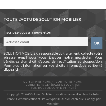
TOUTE L’ACTU DE SOLUTION MOBILIER
Inscrivez-vous à la newsletter
SOLUTION MOBILIER, responsable du traitement, collecte votre
adresse e-mail pour vous Envoyer notre newsletter. Vous
bénéficiez d’un droit d’accès, de rectification et d’opposition.
Pour plus d’information sur vos droits informatique et liberté
cliquez ici
.
QUI SOMMES-NOUS ?
CONTACTEZ-NOUS
CONDITIONS GÉNÉRALES DE LOCATION
POLITIQUE DE CONFIDENTIALITÉ
Copyright 2026 © Solution Mobilier - Location de mobilier dans toute la
France. Communication et Site web par
JB Studio Graphique
. Codage par
Meander
.