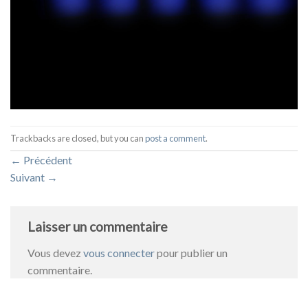
Trackbacks are closed, but you can
post a comment
.
←
Précédent
Suivant
→
Laisser un commentaire
Vous devez
vous connecter
pour publier un
commentaire.