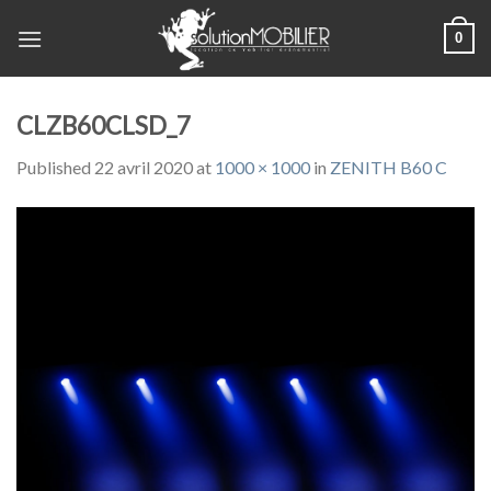
Skip
0
to
content
CLZB60CLSD_7
Published
22 avril 2020
at
1000 × 1000
in
ZENITH B60 C