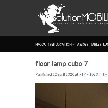
Skip
to
content
PRODUITS EN LOCATION
ASSISES
TABLES
LU
floor-lamp-cubo-7
Published
22 avril 2020
at
717 × 1080
in
TA