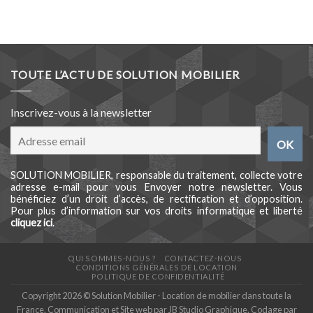
TOUTE L’ACTU DE SOLUTION MOBILIER
Inscrivez-vous à la newsletter
SOLUTION MOBILIER, responsable du traitement, collecte votre
adresse e-mail pour vous Envoyer notre newsletter. Vous
bénéficiez d’un droit d’accès, de rectification et d’opposition.
Pour plus d’information sur vos droits informatique et liberté
cliquez ici
.
QUI SOMMES-NOUS ?
CONTACTEZ-NOUS
CONDITIONS GÉNÉRALES DE LOCATION
POLITIQUE DE CONFIDENTIALITÉ
Copyright 2026 © Solution Mobilier - Location de mobilier dans toute la
France. Communication et Site web par
JB Studio Graphique
. Codage par