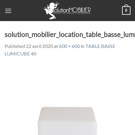
Skip
0
to
content
solution_mobilier_location_table_basse_lu
Published
22 avril 2020
at
600 × 600
in
TABLE BASSE
LUMICUBE 40