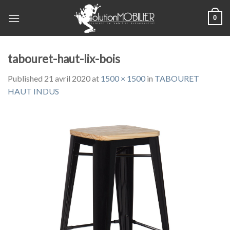
Skip
0
to
content
tabouret-haut-lix-bois
Published
21 avril 2020
at
1500 × 1500
in
TABOURET
HAUT INDUS