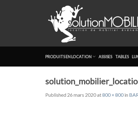
Skip
to
content
PRODUITS EN LOCATION
ASSISES
TABLES
LU
solution_mobilier_locati
Published
26 mars 2020
at
800 × 800
in
BAR