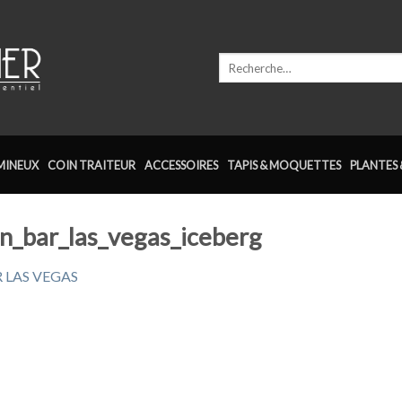
Recherche
pour :
MINEUX
COIN TRAITEUR
ACCESSOIRES
TAPIS & MOQUETTES
PLANTES 
on_bar_las_vegas_iceberg
 LAS VEGAS