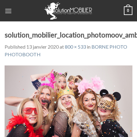
Skip
0
to
content
solution_mobilier_location_photomoov_am
Published
13 janvier 2020
at
800 × 533
in
BORNE PHOTO
PHOTOBOOTH