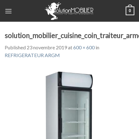
Skip
0
to
content
solution_mobilier_cuisine_coin_traiteur_arm
Published
23 novembre 2019
at
600 × 600
in
REFRIGERATEUR ARGM